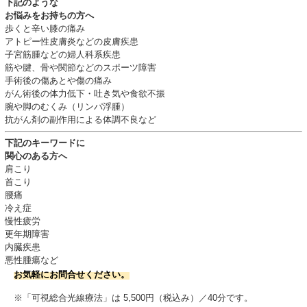
下記のような
お悩みをお持ちの方へ
歩くと辛い膝の痛み
アトピー性皮膚炎などの皮膚疾患
子宮筋腫などの婦人科系疾患
筋や腱、骨や関節などのスポーツ障害
手術後の傷あとや傷の痛み
がん術後の体力低下・吐き気や食欲不振
腕や脚のむくみ（リンパ浮腫）
抗がん剤の副作用による体調不良など
下記のキーワードに
関心のある方へ
肩こり
首こり
腰痛
冷え症
慢性疲労
更年期障害
内臓疾患
悪性腫瘍など
お気軽にお問合せください。
※「可視総合光線療法」は 5,500円（税込み）／40分です。