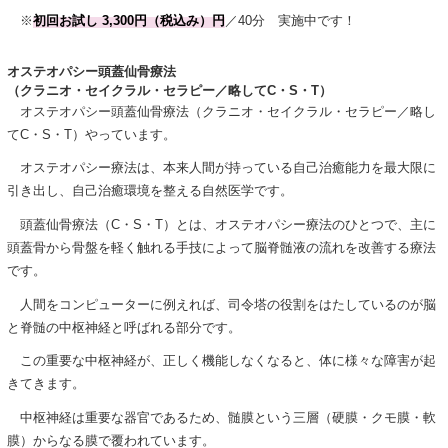
※
初回お試し 3,300円（税込み）円
／40分 実施中です！
オステオパシー頭蓋仙骨療法
（クラニオ・セイクラル・セラピー／略してC・S・T）
オステオパシー頭蓋仙骨療法（クラニオ・セイクラル・セラピー／略し
てC・S・T）やっています。
オステオパシー療法は、本来人間が持っている自己治癒能力を最大限に
引き出し、自己治癒環境を整える自然医学です。
頭蓋仙骨療法（C・S・T）とは、オステオパシー療法のひとつで、主に
頭蓋骨から骨盤を軽く触れる手技によって脳脊髄液の流れを改善する療法
です。
人間をコンピューターに例えれば、司令塔の役割をはたしているのが脳
と脊髄の中枢神経と呼ばれる部分です。
この重要な中枢神経が、正しく機能しなくなると、体に様々な障害が起
きてきます。
中枢神経は重要な器官であるため、髄膜という三層（硬膜・クモ膜・軟
膜）からなる膜で覆われています。