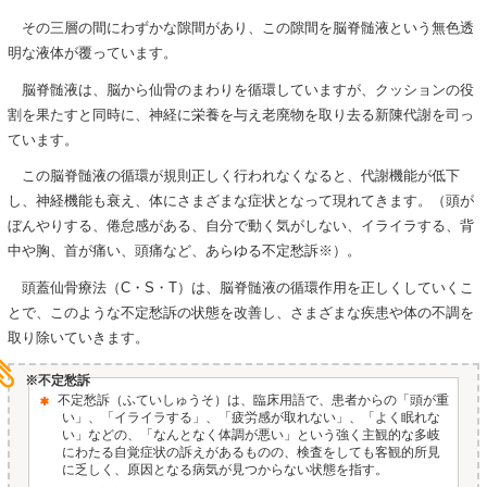
その三層の間にわずかな隙間があり、この隙間を脳脊髄液という無色透
明な液体が覆っています。
脳脊髄液は、脳から仙骨のまわりを循環していますが、クッションの役
割を果たすと同時に、神経に栄養を与え老廃物を取り去る新陳代謝を司っ
ています。
この脳脊髄液の循環が規則正しく行われなくなると、代謝機能が低下
し、神経機能も衰え、体にさまざまな症状となって現れてきます。（頭が
ぼんやりする、倦怠感がある、自分で動く気がしない、イライラする、背
中や胸、首が痛い、頭痛など、あらゆる不定愁訴※）。
頭蓋仙骨療法（C・S・T）は、脳脊髄液の循環作用を正しくしていくこ
とで、このような不定愁訴の状態を改善し、さまざまな疾患や体の不調を
取り除いていきます。
※不定愁訴
不定愁訴（ふていしゅうそ）は、臨床用語で、患者からの「頭が重
い」、「イライラする」、「疲労感が取れない」、「よく眠れな
い」などの、「なんとなく体調が悪い」という強く主観的な多岐
にわたる自覚症状の訴えがあるものの、検査をしても客観的所見
に乏しく、原因となる病気が見つからない状態を指す。