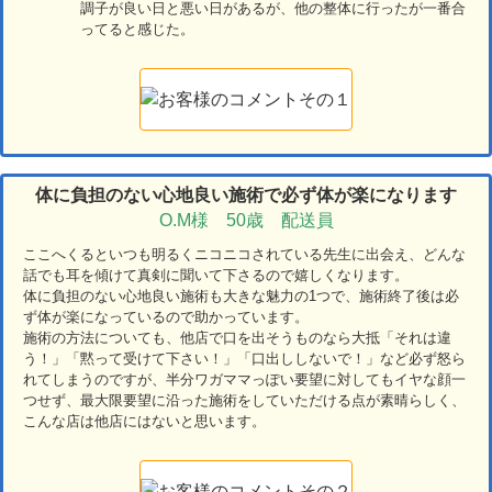
調子が良い日と悪い日があるが、他の整体に行ったが一番合
ってると感じた。
体に負担のない心地良い施術で必ず体が楽になります
O.M様 50歳 配送員
ここへくるといつも明るくニコニコされている先生に出会え、どんな
話でも耳を傾けて真剣に聞いて下さるので嬉しくなります。
体に負担のない心地良い施術も大きな魅力の1つで、施術終了後は必
ず体が楽になっているので助かっています。
施術の方法についても、他店で口を出そうものなら大抵「それは違
う！」「黙って受けて下さい！」「口出ししないで！」など必ず怒ら
れてしまうのですが、半分ワガママっぽい要望に対してもイヤな顔一
つせず、最大限要望に沿った施術をしていただける点が素晴らしく、
こんな店は他店にはないと思います。